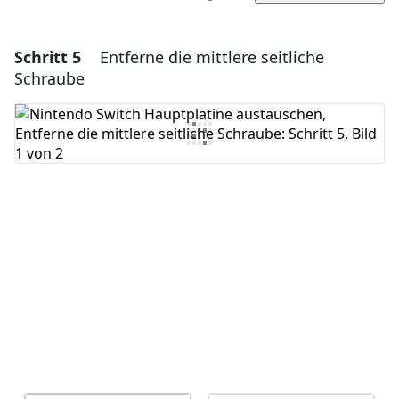
Schritt 5
Entferne die mittlere seitliche
Einen Kommentar hinzufügen
Schraube
Kommentar hinzufügen
Abbrechen
Kommentieren