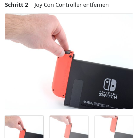
Schritt 2
Joy Con Controller entfernen
Einen Kommentar hinzufügen
Kommentar hinzufügen
Abbrechen
Kommentieren