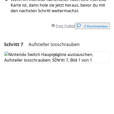
Karte ist, dann hole sie jetzt heraus, bevor du mit
den nächsten Schritt weitermachst.
Frag FixBot
2 Kommentare
Schritt 7
Aufsteller losschrauben
Einen Kommentar hinzufügen
Kommentar hinzufügen
Abbrechen
Kommentieren