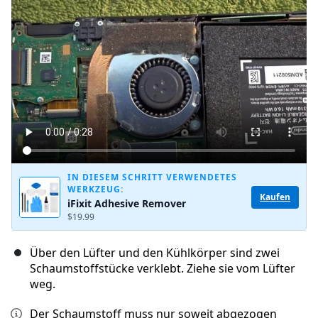
Kommentar hinzufügen
Abbrechen
Kommentieren
IN DIESEM SCHRITT VERWENDETES
WERKZEUG:
Kaufen
iFixit Adhesive Remover
$19.99
Über den Lüfter und den Kühlkörper sind zwei
Schaumstoffstücke verklebt. Ziehe sie vom Lüfter
weg.
Der Schaumstoff muss nur soweit abgezogen