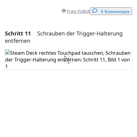
Frag FixBot
5 Kommentare
Schritt 11
Schrauben der Trigger-Halterung
Einen Kommentar hinzufügen
entfernen
Kommentar hinzufügen
Abbrechen
Kommentieren