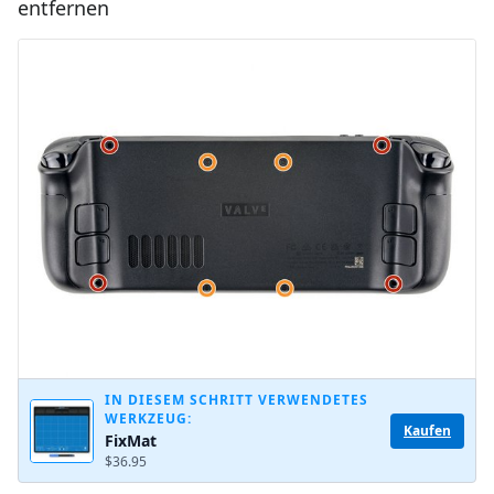
entfernen
Kommentar hinzufügen
Abbrechen
Kommentieren
IN DIESEM SCHRITT VERWENDETES
WERKZEUG:
Kaufen
FixMat
$36.95