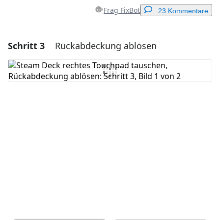
Frag FixBot
23 Kommentare
Schritt 3
Rückabdeckung ablösen
Einen Kommentar hinzufügen
Kommentar hinzufügen
Abbrechen
Kommentieren