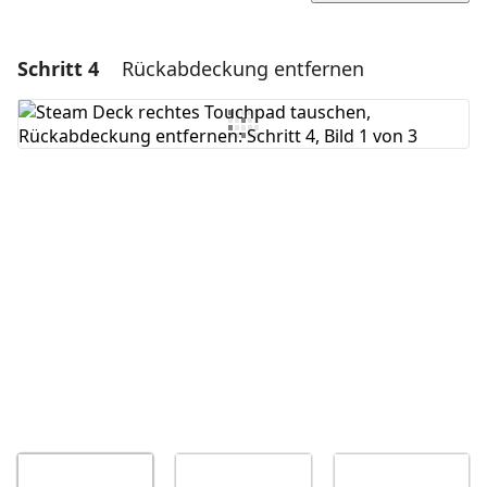
Schritt 4
Rückabdeckung entfernen
Einen Kommentar hinzufügen
Kommentar hinzufügen
Abbrechen
Kommentieren