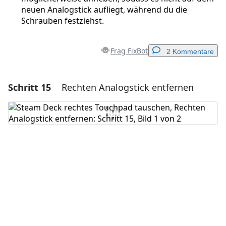
neuen Analogstick aufliegt, während du die
Schrauben festziehst.
Frag FixBot
2 Kommentare
Schritt 15
Rechten Analogstick entfernen
Einen Kommentar hinzufügen
Kommentar hinzufügen
Abbrechen
Kommentieren