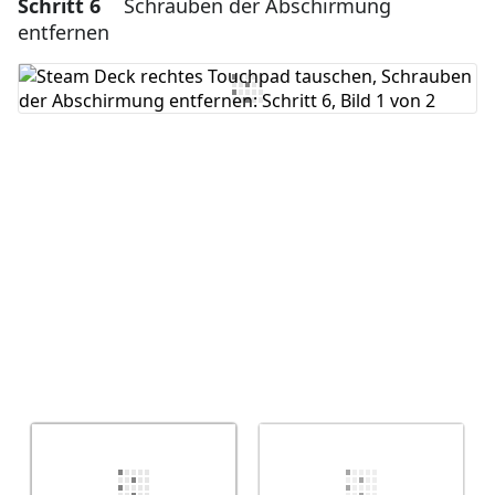
Schritt 6
Schrauben der Abschirmung
Einen Kommentar hinzufügen
entfernen
Kommentar hinzufügen
Abbrechen
Kommentieren