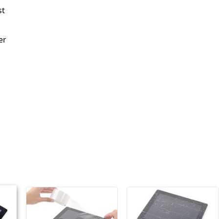
st
er