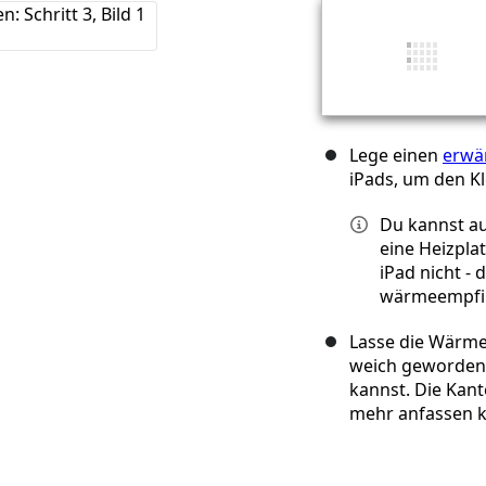
Lege einen
erwä
iPads, um den K
Du kannst au
eine Heizpla
iPad nicht - 
wärmeempfin
Lasse die Wärme 
weich geworden 
kannst. Die Kante
mehr anfassen k