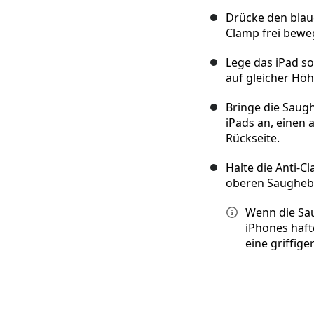
Drücke den blaue
Clamp frei bewe
Lege das iPad s
auf gleicher Hö
Bringe die Saugh
iPads an, einen 
Rückseite.
Halte die Anti-C
oberen Saugheber
Wenn die Sau
iPhones haf
eine griffige