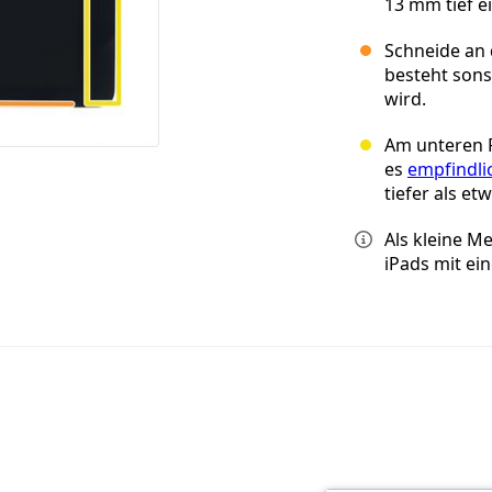
13 mm tief e
Schneide an d
besteht sons
wird.
Am unteren Ra
es
empfindli
tiefer als e
Als kleine M
iPads mit ei