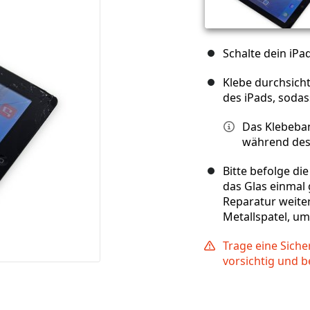
Schalte dein iPa
Klebe durchsich
des iPads, sodas
Das Klebeban
während de
Bitte befolge di
das Glas einmal 
Reparatur weiter
Metallspatel, um
Trage eine Siche
vorsichtig und b