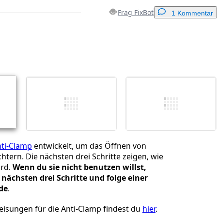
Frag FixBot
1 Kommentar
Einen Kommentar hinzufügen
Abbrechen
Kommentieren
ti-Clamp
entwickelt, um das Öffnen von
chtern. Die nächsten drei Schritte zeigen, wie
ird.
Wenn du sie nicht benutzen willst,
 nächsten drei Schritte und folge einer
de
.
sungen für die Anti-Clamp findest du
hier
.