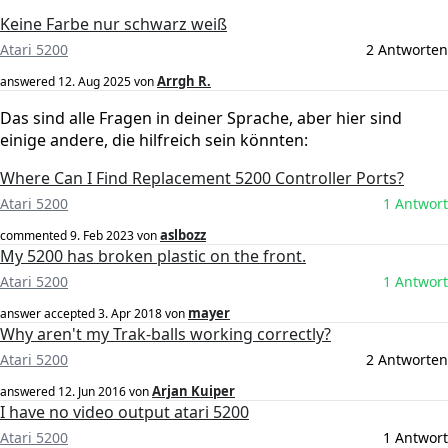
Keine Farbe nur schwarz weiß
Atari 5200
2 Antworten
Arrgh R.
answered
12. Aug 2025
von
Das sind alle Fragen in deiner Sprache, aber hier sind
einige andere, die hilfreich sein könnten:
Where Can I Find Replacement 5200 Controller Ports?
Atari 5200
1 Antwort
aslbozz
commented
9. Feb 2023
von
My 5200 has broken plastic on the front.
Atari 5200
1 Antwort
mayer
answer accepted
3. Apr 2018
von
Why aren't my Trak-balls working correctly?
Atari 5200
2 Antworten
Arjan Kuiper
answered
12. Jun 2016
von
I have no video output atari 5200
Atari 5200
1 Antwort