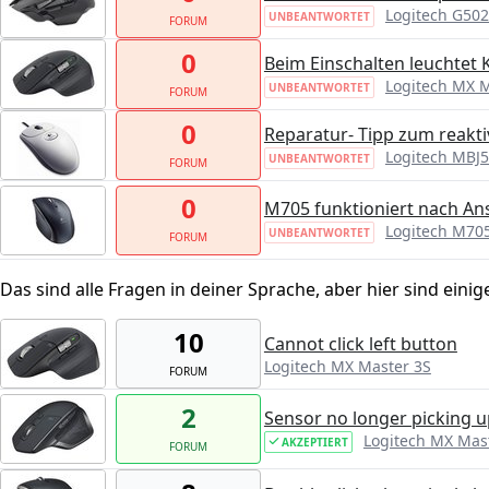
Logitech G502
UNBEANTWORTET
FORUM
0
Beim Einschalten leuchtet 
Logitech MX M
UNBEANTWORTET
FORUM
0
Reparatur- Tipp zum reakti
Logitech MBJ
UNBEANTWORTET
FORUM
0
M705 funktioniert nach Ans
Logitech M70
UNBEANTWORTET
FORUM
Das sind alle Fragen in deiner Sprache, aber hier sind einig
10
Cannot click left button
Logitech MX Master 3S
FORUM
2
Sensor no longer picking 
Logitech MX Mas
AKZEPTIERT
FORUM