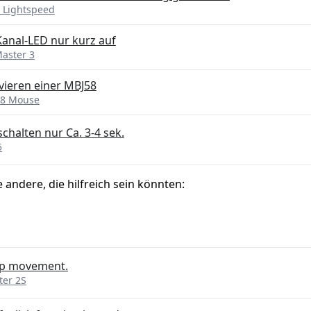
 Lightspeed
Kanal-LED nur kurz auf
aster 3
vieren einer MBJ58
58 Mouse
chalten nur Ca. 3-4 sek.
5
e andere, die hilfreich sein könnten:
up movement.
ter 2S