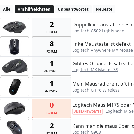
Alle
Am hilfreichsten
Unbeantwortet
Neueste
2
Doppelklick anstatt eines e
Logitech G502 Lightspeed
FORUM
8
linke Maustaste ist defekt
Logitech Anywhere MX Mouse
FORUM
1
Gibt es Original Ersatzscha
Logitech MX Master 3S
ANTWORT
1
Mein Mausrad dreht oft in 
Logitech G Pro Wireless
ANTWORT
0
Logitech Maus M175 oder M
Logitech M Se
UNBEANTWORTET
FORUM
2
Kann man die maus über lo
Logitech G903
FORUM