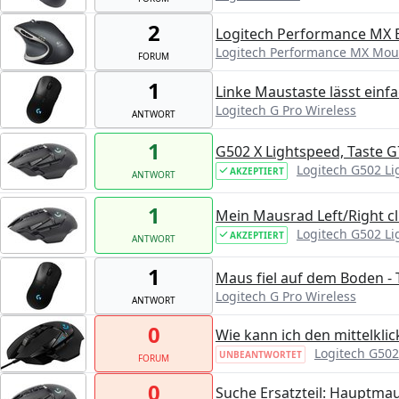
2
Logitech Performance MX B
Logitech Performance MX Mou
FORUM
1
Linke Maustaste lässt einfa
Logitech G Pro Wireless
ANTWORT
1
G502 X Lightspeed, Taste 
Logitech G502 L
AKZEPTIERT
ANTWORT
1
Mein Mausrad Left/Right cli
Logitech G502 L
AKZEPTIERT
ANTWORT
1
Maus fiel auf dem Boden - T
Logitech G Pro Wireless
ANTWORT
0
Wie kann ich den mittelklic
Logitech G502
UNBEANTWORTET
FORUM
0
Suche Ersatzteil: Hauptma