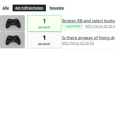
Alle
Am hilfreichsten
Neueste
1
Broken RB and select button
MSI Force GC30 
AKZEPTIERT
ANTWORT
1
Is there anyway of fixing dri
MSI Force GC30 V2
ANTWORT