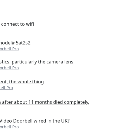
 connect to wifi
model# 5at2s2
orbell Pro
ics, particularly the camera lens
orbell Pro
nt, the whole thing
ell Pro
 after about 11 months died completely.
Video Doorbell wired in the UK?
orbell Pro