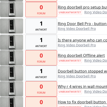
0
Ring doorbell pro setup b
Ring Video Do
UNBEANTWORTET
FORUM
1
Ring Door Bell Pro - button
Ring Video Doorbell Pro
ANTWORT
1
Is there anyone who can co
Ring Video Doorbell Pro
ANTWORT
0
Ring doorbell Offline alert
Ring Video Do
UNBEANTWORTET
FORUM
1
Doorbell button stopped w
Ring Video Doorbell Pro
ANTWORT
0
Why r 4 wires in wall moun
Ring Video Do
UNBEANTWORTET
FORUM
0
How to fix doorbell button
Ring Video Do