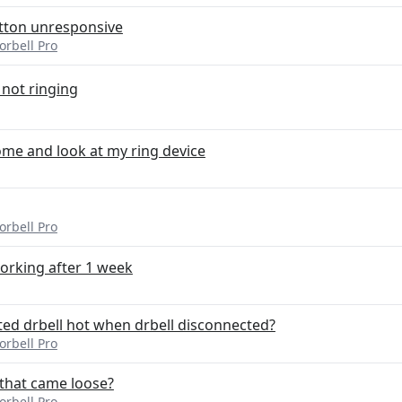
utton unresponsive
orbell Pro
 not ringing
me and look at my ring device
orbell Pro
orking after 1 week
ted drbell hot when drbell disconnected?
orbell Pro
 that came loose?
orbell Pro