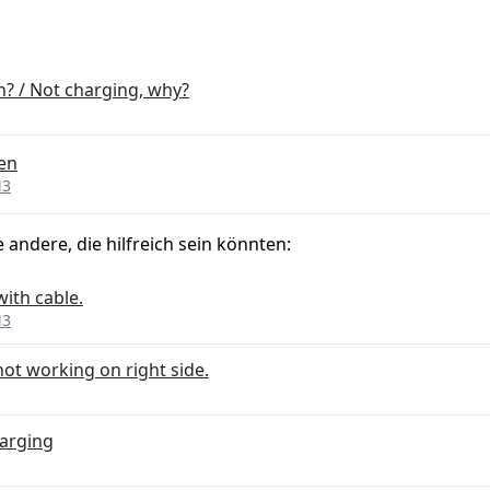
? / Not charging, why?
en
M3
e andere, die hilfreich sein könnten:
ith cable.
M3
not working on right side.
harging