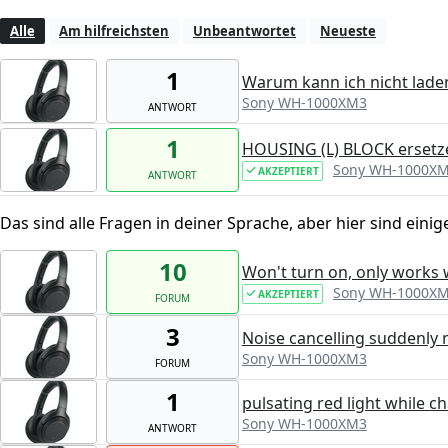
Alle
Am hilfreichsten
Unbeantwortet
Neueste
1
Warum kann ich nicht laden
Sony WH-1000XM3
ANTWORT
1
HOUSING (L) BLOCK ersetz
Sony WH-1000X
AKZEPTIERT
ANTWORT
Das sind alle Fragen in deiner Sprache, aber hier sind einig
10
Won't turn on, only works w
Sony WH-1000X
AKZEPTIERT
FORUM
3
Noise cancelling suddenly 
Sony WH-1000XM3
FORUM
1
pulsating red light while c
Sony WH-1000XM3
ANTWORT