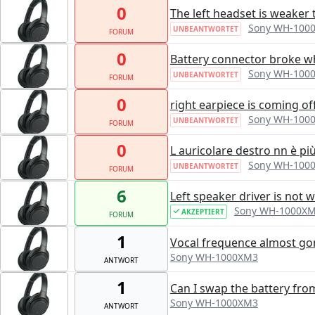
0
The left headset is weaker 
Sony WH-100
UNBEANTWORTET
FORUM
0
Battery connector broke w
Sony WH-100
UNBEANTWORTET
FORUM
0
right earpiece is coming off,
Sony WH-100
UNBEANTWORTET
FORUM
0
L auricolare destro nn è pi
Sony WH-100
UNBEANTWORTET
FORUM
6
Left speaker driver is not 
Sony WH-1000X
AKZEPTIERT
FORUM
1
Vocal frequence almost go
Sony WH-1000XM3
ANTWORT
1
Can I swap the battery fr
Sony WH-1000XM3
ANTWORT