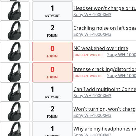
1
Headset won't charge or t
Sony WH-1000XM3
ANTWORT
2
Crackling noise on left sp
Sony WH-1000XM3
FORUM
0
NC weakened over time
Sony WH-100
UNBEANTWORTET
FORUM
0
Intense crackling/distorti
Sony WH-100
UNBEANTWORTET
FORUM
1
Can I add multipoint Conne
Sony WH-1000XM3
ANTWORT
2
Won't turn on, won't charge
Sony WH-1000XM3
FORUM
1
Why are my headphones no
Sony WH-1000XM3