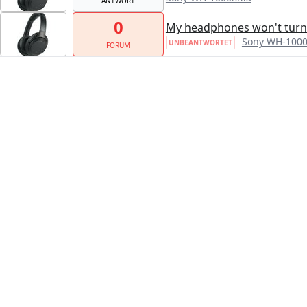
ANTWORT
0
My headphones won't turn
Sony WH-100
UNBEANTWORTET
FORUM