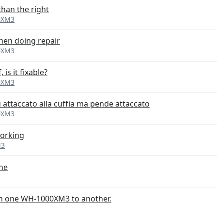
than the right
0XM3
hen doing repair
0XM3
 is it fixable?
0XM3
ù attaccato alla cuffia ma pende attaccato
0XM3
working
M3
ne
om one WH-1000XM3 to another.