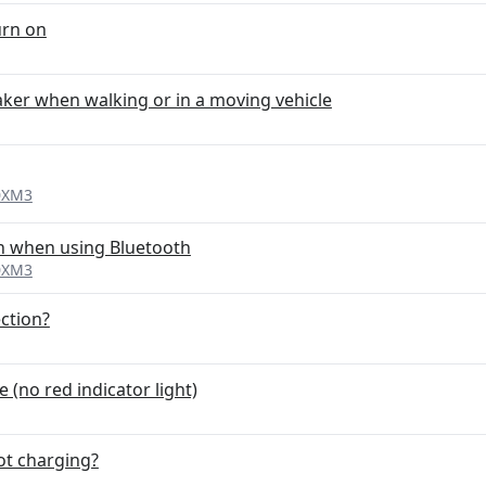
urn on
eaker when walking or in a moving vehicle
0XM3
on when using Bluetooth
0XM3
ction?
 (no red indicator light)
t charging?