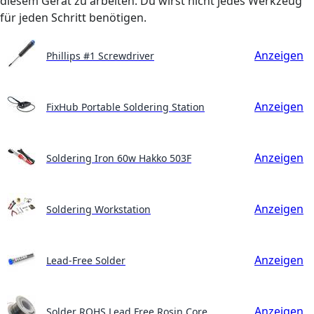
diesem Gerät zu arbeiten. Du wirst nicht jedes Werkzeug
für jeden Schritt benötigen.
Anzeigen
Phillips #1 Screwdriver
Anzeigen
FixHub Portable Soldering Station
Anzeigen
Soldering Iron 60w Hakko 503F
Anzeigen
Soldering Workstation
Anzeigen
Lead-Free Solder
Anzeigen
Solder ROHS Lead Free Rosin Core