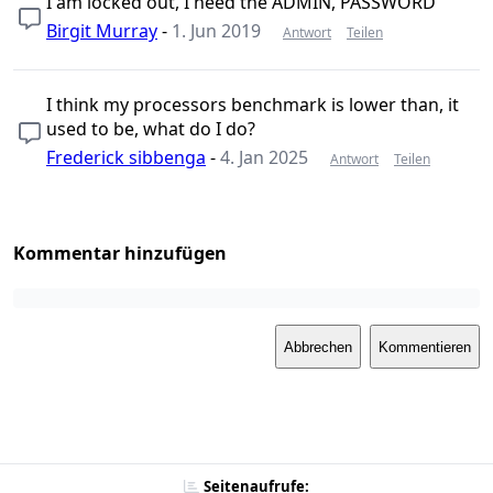
I am locked out, I need the ADMIN, PASSWORD
Birgit Murray
-
1. Jun 2019
Antwort
Teilen
I think my processors benchmark is lower than, it
used to be, what do I do?
Frederick sibbenga
-
4. Jan 2025
Antwort
Teilen
Kommentar hinzufügen
Abbrechen
Kommentieren
Seitenaufrufe: