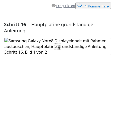
Frag FixBot
4 Kommentare
Schritt 16
Hauptplatine grundständige
Einen Kommentar hinzufügen
Anleitung
Kommentar hinzufügen
Abbrechen
Kommentieren