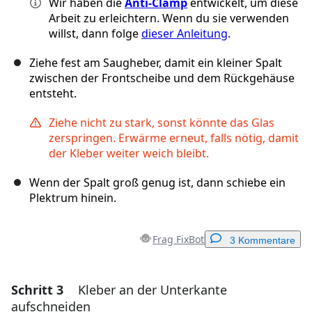
Wir haben die
Anti-Clamp
entwickelt, um diese
Arbeit zu erleichtern. Wenn du sie verwenden
willst, dann folge
dieser Anleitung
.
Ziehe fest am Saugheber, damit ein kleiner Spalt
zwischen der Frontscheibe und dem Rückgehäuse
entsteht.
Ziehe nicht zu stark, sonst könnte das Glas
zerspringen. Erwärme erneut, falls nötig, damit
der Kleber weiter weich bleibt.
Wenn der Spalt groß genug ist, dann schiebe ein
Plektrum hinein.
Frag FixBot
3 Kommentare
Schritt 3
Kleber an der Unterkante
Einen Kommentar hinzufügen
aufschneiden