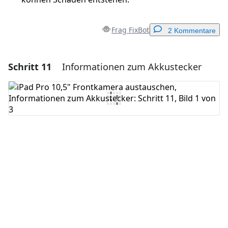
Frag FixBot
2 Kommentare
Schritt 11
Informationen zum Akkustecker
Einen Kommentar hinzufügen
Kommentar hinzufügen
Abbrechen
Kommentieren