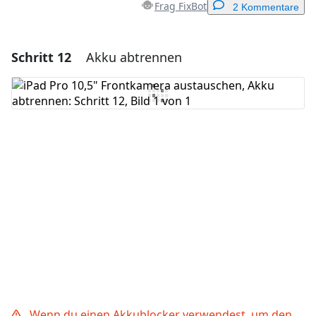
Frag FixBot
2 Kommentare
Schritt 12
Akku abtrennen
Einen Kommentar hinzufügen
Kommentar hinzufügen
Abbrechen
Kommentieren
Wenn du einen Akkublocker verwendest, um den