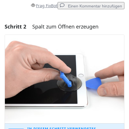
Frag FixBot
Einen Kommentar hinzufügen
Schritt 2
Spalt zum Öffnen erzeugen
Einen Kommentar hinzufügen
Kommentar hinzufügen
Abbrechen
Kommentieren
IN DIESEM SCHRITT VERWENDETES