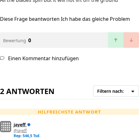
All the blades spin but it will not lift off the ground
Diese Frage beantworten
Ich habe das gleiche Problem
0
Bewertung
Einen Kommentar hinzufügen
2 ANTWORTEN
Filtern nach:
HILFREICHSTE ANTWORT
jayeff
@jayeff
Rep: 546,5 Tsd.