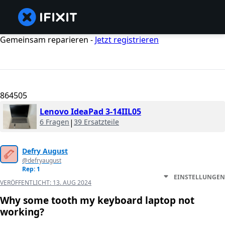
Gemeinsam reparieren -
Jetzt registrieren
864505
Lenovo IdeaPad 3-14IIL05
6 Fragen
|
39 Ersatzteile
Defry August
@defryaugust
Rep: 1
EINSTELLUNGEN
VERÖFFENTLICHT:
13. AUG 2024
Why some tooth my keyboard laptop not
working?