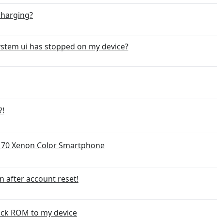
charging?
system ui has stopped on my device?
?!
s 70 Xenon Color Smartphone
n after account reset!
tock ROM to my device