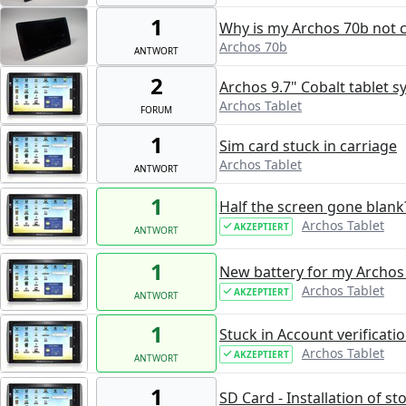
1
Why is my Archos 70b not 
Archos 70b
ANTWORT
2
Archos 9.7" Cobalt tablet 
Archos Tablet
FORUM
1
Sim card stuck in carriage
Archos Tablet
ANTWORT
1
Half the screen gone blank
Archos Tablet
AKZEPTIERT
ANTWORT
1
New battery for my Archo
Archos Tablet
AKZEPTIERT
ANTWORT
1
Stuck in Account verificatio
Archos Tablet
AKZEPTIERT
ANTWORT
1
SD Card - Installation of s