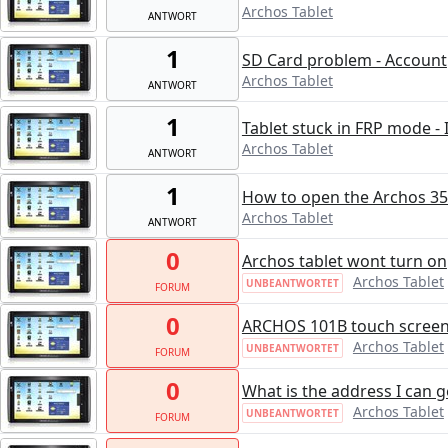
Archos Tablet
ANTWORT
1
SD Card problem - Account
Archos Tablet
ANTWORT
1
Tablet stuck in FRP mode - 
Archos Tablet
ANTWORT
1
How to open the Archos 3
Archos Tablet
ANTWORT
0
Archos tablet wont turn on
Archos Tablet
UNBEANTWORTET
FORUM
0
ARCHOS 101B touch screen
Archos Tablet
UNBEANTWORTET
FORUM
0
What is the address I can 
Archos Tablet
UNBEANTWORTET
FORUM