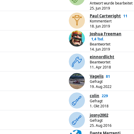
Antwort wurde bearbeitet
25. Jun 2019
Paul Cartwright
11
Kommentiert
18. Jun 2019
Joshua Freeman
1,4 Tsd.
Beantwortet
14. Jun 2019
einnordlicht
Beantwortet
11. Apr 2018
Vagelis
81
Gefragt
19. Aug 2022
colin
229
Gefragt
1. Okt 2018
josny2002
Gefragt
25. Aug 2016
Dante Mazzanti