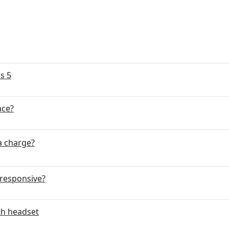
s 5
ace?
a charge?
nresponsive?
th headset