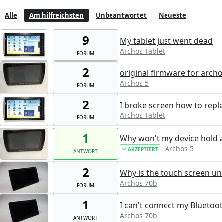
Alle
Am hilfreichsten
Unbeantwortet
Neueste
9
My tablet just went dead
Archos Tablet
FORUM
2
original firmware for archo
Archos 5
FORUM
2
I broke screen how to repl
Archos Tablet
FORUM
1
Why won't my device hold 
Archos 5
AKZEPTIERT
ANTWORT
2
Why is the touch screen u
Archos 70b
FORUM
1
I can't connect my Bluetoo
Archos 70b
ANTWORT