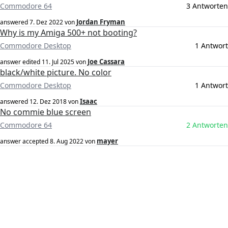
Commodore 64
3 Antworten
Jordan Fryman
answered
7. Dez 2022
von
Why is my Amiga 500+ not booting?
Commodore Desktop
1 Antwort
Joe Cassara
answer edited
11. Jul 2025
von
black/white picture. No color
Commodore Desktop
1 Antwort
Isaac
answered
12. Dez 2018
von
No commie blue screen
Commodore 64
2 Antworten
mayer
answer accepted
8. Aug 2022
von