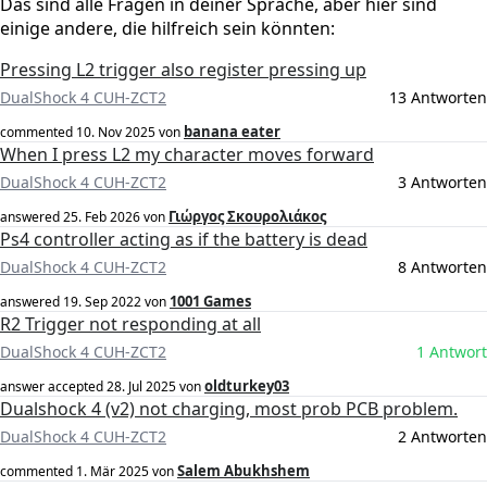
Das sind alle Fragen in deiner Sprache, aber hier sind
einige andere, die hilfreich sein könnten:
Pressing L2 trigger also register pressing up
DualShock 4 CUH-ZCT2
13 Antworten
banana eater
commented
10. Nov 2025
von
When I press L2 my character moves forward
DualShock 4 CUH-ZCT2
3 Antworten
Γιώργος Σκουρολιάκος
answered
25. Feb 2026
von
Ps4 controller acting as if the battery is dead
DualShock 4 CUH-ZCT2
8 Antworten
1001 Games
answered
19. Sep 2022
von
R2 Trigger not responding at all
DualShock 4 CUH-ZCT2
1 Antwort
oldturkey03
answer accepted
28. Jul 2025
von
Dualshock 4 (v2) not charging, most prob PCB problem.
DualShock 4 CUH-ZCT2
2 Antworten
Salem Abukhshem
commented
1. Mär 2025
von