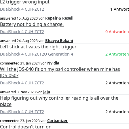
L2 trigger wrong input
DualShock 4 CUH-ZCT2
1 Antwort
Repair & Resell
answered
15. Aug 2020
von
Battery not holding a charge.
DualShock 4 CUH-ZCT2
0 Antworten
Bhavya Rokani
answered
24. Aug 2023
von
Left stick activates the right trigger
DualShock 4 CUH-ZCT2U Generation 4
2 Antworten
Nvidia
commented
31. Jan 2024
von
Will the JDS-040 fit on my ps4 controller when mine has
JDS-050?
DualShock 4 CUH-ZCT2
2 Antworten
Jaja
answered
3. Nov 2023
von
Help figuring out why controller reading is all over the
place
DualShock 4 CUH-ZCT2
2 Antworten
Corbanizer
commented
23. Jan 2023
von
Control doesn't turn on