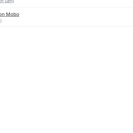
th Gen)
 on Mobo
)