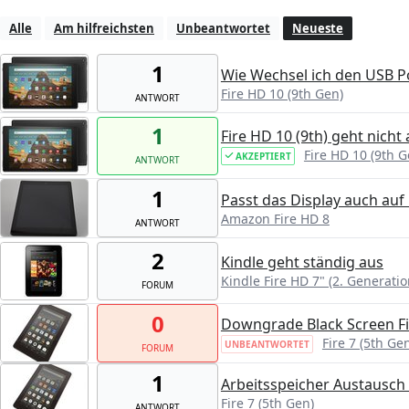
Alle
Am hilfreichsten
Unbeantwortet
Neueste
1
Wie Wechsel ich den USB P
Fire HD 10 (9th Gen)
ANTWORT
1
Fire HD 10 (9th) geht nicht
Fire HD 10 (9th G
AKZEPTIERT
ANTWORT
1
Passt das Display auch auf
Amazon Fire HD 8
ANTWORT
2
Kindle geht ständig aus
Kindle Fire HD 7" (2. Generatio
FORUM
0
Downgrade Black Screen Fi
Fire 7 (5th Ge
UNBEANTWORTET
FORUM
1
Arbeitsspeicher Austausch 
Fire 7 (5th Gen)
ANTWORT