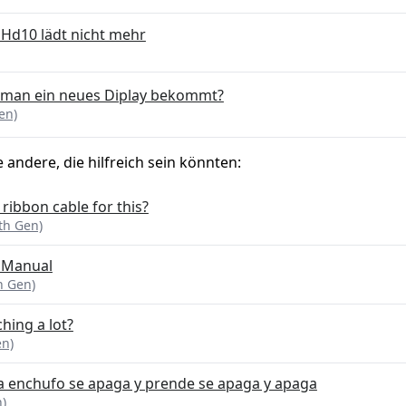
 Hd10 lädt nicht mehr
 man ein neues Diplay bekommt?
en)
e andere, die hilfreich sein könnten:
ribbon cable for this?
th Gen)
r Manual
h Gen)
ching a lot?
en)
a enchufo se apaga y prende se apaga y apaga
n)