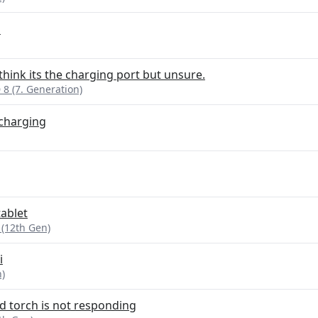
n
I think its the charging port but unsure.
 8 (7. Generation)
charging
tablet
 (12th Gen)
i
n)
nd torch is not responding