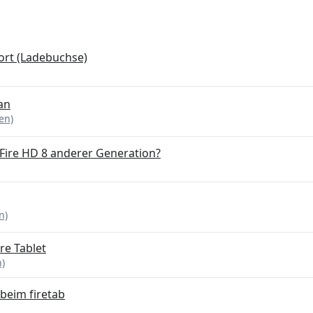
ort (Ladebuchse)
 an
en)
 Fire HD 8 anderer Generation?
n)
re Tablet
n)
beim firetab