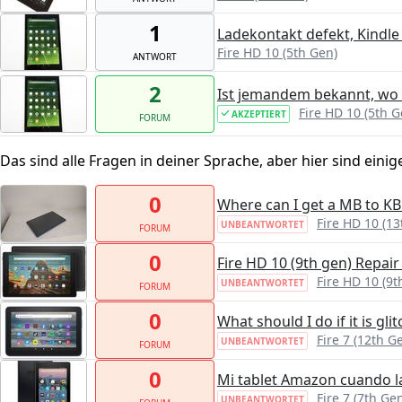
1
Ladekontakt defekt, Kindle
Fire HD 10 (5th Gen)
ANTWORT
2
Ist jemandem bekannt, wo
Fire HD 10 (5th G
AKZEPTIERT
FORUM
Das sind alle Fragen in deiner Sprache, aber hier sind einig
0
Where can I get a MB to KB 
Fire HD 10 (13
UNBEANTWORTET
FORUM
0
Fire HD 10 (9th gen) Repai
Fire HD 10 (9t
UNBEANTWORTET
FORUM
0
What should I do if it is glit
Fire 7 (12th G
UNBEANTWORTET
FORUM
0
Mi tablet Amazon cuando l
Fire 7 (7th Ge
UNBEANTWORTET