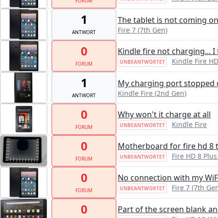
FORUM
1
The tablet is not coming o
Fire 7 (7th Gen)
ANTWORT
0
Kindle fire not charging... 
Kindle Fire HD
UNBEANTWORTET
FORUM
1
My charging port stopped 
Kindle Fire (2nd Gen)
ANTWORT
0
Why won't it charge at all
Kindle Fire
UNBEANTWORTET
FORUM
0
Motherboard for fire hd 8 
Fire HD 8 Plus
UNBEANTWORTET
FORUM
0
No connection with my WiF
Fire 7 (7th Ge
UNBEANTWORTET
FORUM
0
Part of the screen blank a