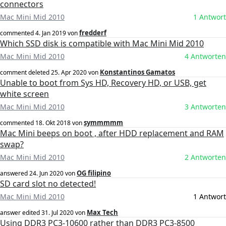
connectors
Mac Mini Mid 2010
1 Antwort
fredderf
commented
4. Jan 2019
von
Which SSD disk is compatible with Mac Mini Mid 2010
Mac Mini Mid 2010
4 Antworten
Konstantinos Gamatos
comment deleted
25. Apr 2020
von
Unable to boot from Sys HD, Recovery HD, or USB, get
white screen
Mac Mini Mid 2010
3 Antworten
symmmmm
commented
18. Okt 2018
von
Mac Mini beeps on boot , after HDD replacement and RAM
swap?
Mac Mini Mid 2010
2 Antworten
OG filipino
answered
24. Jun 2020
von
SD card slot no detected!
Mac Mini Mid 2010
1 Antwort
Max Tech
answer edited
31. Jul 2020
von
Using DDR3 PC3-10600 rather than DDR3 PC3-8500