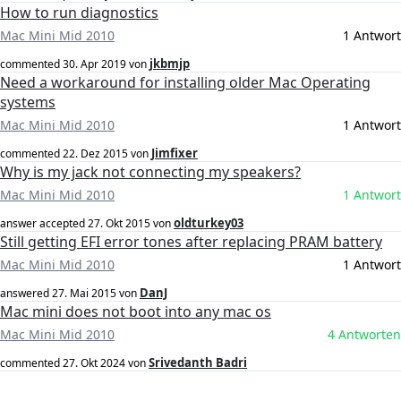
How to run diagnostics
Mac Mini Mid 2010
1 Antwort
jkbmjp
commented
30. Apr 2019
von
Need a workaround for installing older Mac Operating
systems
Mac Mini Mid 2010
1 Antwort
Jimfixer
commented
22. Dez 2015
von
Why is my jack not connecting my speakers?
Mac Mini Mid 2010
1 Antwort
oldturkey03
answer accepted
27. Okt 2015
von
Still getting EFI error tones after replacing PRAM battery
Mac Mini Mid 2010
1 Antwort
DanJ
answered
27. Mai 2015
von
Mac mini does not boot into any mac os
Mac Mini Mid 2010
4 Antworten
Srivedanth Badri
commented
27. Okt 2024
von