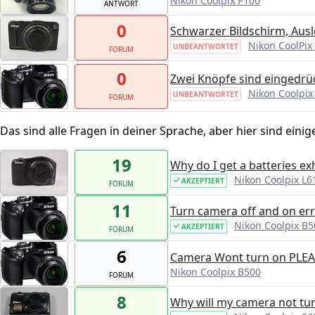
Nikon Coolpix P100
ANTWORT
0
Schwarzer Bildschirm, Auslö
Nikon CoolPix
UNBEANTWORTET
FORUM
0
Zwei Knöpfe sind eingedrü
Nikon Coolpix
UNBEANTWORTET
FORUM
Das sind alle Fragen in deiner Sprache, aber hier sind einig
19
Why do I get a batteries e
Nikon Coolpix L6
AKZEPTIERT
FORUM
11
Turn camera off and on err
Nikon Coolpix B5
AKZEPTIERT
FORUM
6
Camera Wont turn on PLE
Nikon Coolpix B500
FORUM
8
Why will my camera not tu