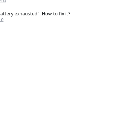
800
ttery exhausted". How to fix it?
10