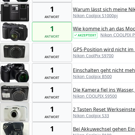
1
Warum lässt sich meine Nik
Nikon Coolpix S1000pj
ANTWORT
1
Wie komme ich an das Modu
Nikon COOLPIX 
AKZEPTIERT
ANTWORT
1
GPS-Position wird nicht im 
Nikon CoolPix S9700
ANTWORT
1
Einschalten geht nicht mehr
Nikon Coolpix B500
ANTWORT
1
Die Kamera fiel ins Wasser, 
Nikon COOLPIX S9500
ANTWORT
1
2 Tasten Reset Werkseinste
Nikon Coolpix S33
ANTWORT
1
Bei Akkuwechsel gehen Ein