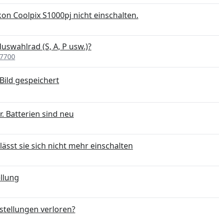
on Coolpix S1000pj nicht einschalten.
swahlrad (S, A, P usw.)?
P7700
Bild gespeichert
. Batterien sind neu
lässt sie sich nicht mehr einschalten
llung
stellungen verloren?