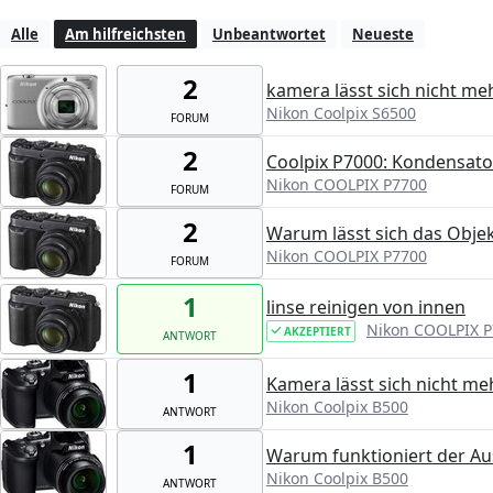
Alle
Am hilfreichsten
Unbeantwortet
Neueste
2
kamera lässt sich nicht me
Nikon Coolpix S6500
FORUM
2
Coolpix P7000: Kondensato
Nikon COOLPIX P7700
FORUM
2
Warum lässt sich das Objek
Nikon COOLPIX P7700
FORUM
1
linse reinigen von innen
Nikon COOLPIX 
AKZEPTIERT
ANTWORT
1
Kamera lässt sich nicht me
Nikon Coolpix B500
ANTWORT
1
Warum funktioniert der Aus
Nikon Coolpix B500
ANTWORT