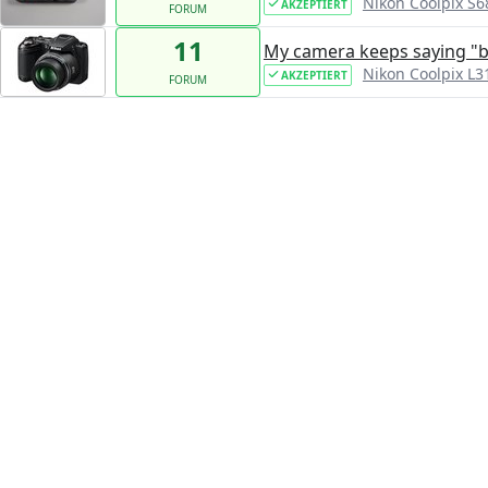
Nikon Coolpix S6
AKZEPTIERT
FORUM
11
My camera keeps saying "ba
Nikon Coolpix L3
AKZEPTIERT
FORUM