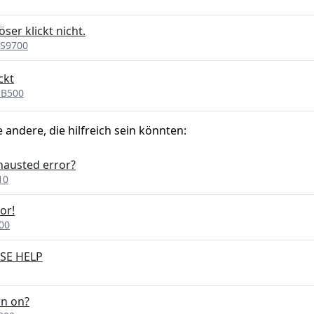
ser klickt nicht.
 S9700
ckt
 B500
e andere, die hilfreich sein könnten:
xhausted error?
10
or!
00
ASE HELP
rn on?