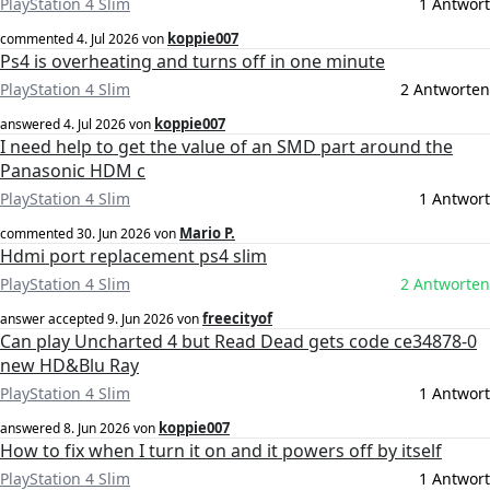
PlayStation 4 Slim
1 Antwort
koppie007
commented
4. Jul 2026
von
Ps4 is overheating and turns off in one minute
PlayStation 4 Slim
2 Antworten
koppie007
answered
4. Jul 2026
von
I need help to get the value of an SMD part around the
Panasonic HDM c
PlayStation 4 Slim
1 Antwort
Mario P.
commented
30. Jun 2026
von
Hdmi port replacement ps4 slim
PlayStation 4 Slim
2 Antworten
freecityof
answer accepted
9. Jun 2026
von
Can play Uncharted 4 but Read Dead gets code ce34878-0
new HD&Blu Ray
PlayStation 4 Slim
1 Antwort
koppie007
answered
8. Jun 2026
von
How to fix when I turn it on and it powers off by itself
PlayStation 4 Slim
1 Antwort