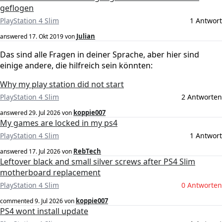
geflogen
PlayStation 4 Slim
1 Antwort
Julian
answered
17. Okt 2019
von
Das sind alle Fragen in deiner Sprache, aber hier sind
einige andere, die hilfreich sein könnten:
Why my play station did not start
PlayStation 4 Slim
2 Antworten
koppie007
answered
29. Jul 2026
von
My games are locked in my ps4
PlayStation 4 Slim
1 Antwort
RebTech
answered
17. Jul 2026
von
Leftover black and small silver screws after PS4 Slim
motherboard replacement
PlayStation 4 Slim
0 Antworten
koppie007
commented
9. Jul 2026
von
PS4 wont install update