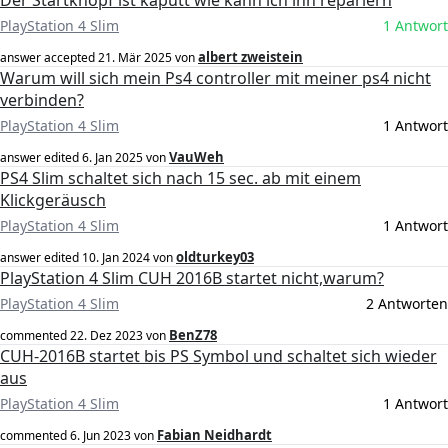
Der Startknopf ist kaputt wie kann ich ihn repariern
PlayStation 4 Slim
1 Antwort
albert zweistein
answer accepted
21. Mär 2025
von
Warum will sich mein Ps4 controller mit meiner ps4 nicht
verbinden?
PlayStation 4 Slim
1 Antwort
VauWeh
answer edited
6. Jan 2025
von
PS4 Slim schaltet sich nach 15 sec. ab mit einem
Klickgeräusch
PlayStation 4 Slim
1 Antwort
oldturkey03
answer edited
10. Jan 2024
von
PlayStation 4 Slim CUH 2016B startet nicht,warum?
PlayStation 4 Slim
2 Antworten
BenZ78
commented
22. Dez 2023
von
CUH-2016B startet bis PS Symbol und schaltet sich wieder
aus
PlayStation 4 Slim
1 Antwort
Fabian Neidhardt
commented
6. Jun 2023
von