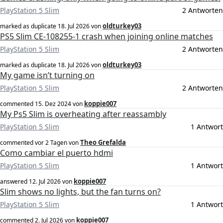
PlayStation 5 Slim
2 Antworten
oldturkey03
marked as duplicate
18. Jul 2026
von
PS5 Slim CE-108255-1 crash when joining online matches
PlayStation 5 Slim
2 Antworten
oldturkey03
marked as duplicate
18. Jul 2026
von
My game isn’t turning on
PlayStation 5 Slim
2 Antworten
koppie007
commented
15. Dez 2024
von
My Ps5 Slim is overheating after reassambly
PlayStation 5 Slim
1 Antwort
Theo Grefalda
commented
vor 2 Tagen
von
Como cambiar el puerto hdmi
PlayStation 5 Slim
1 Antwort
koppie007
answered
12. Jul 2026
von
Slim shows no lights, but the fan turns on?
PlayStation 5 Slim
1 Antwort
koppie007
commented
2. Jul 2026
von