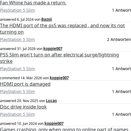
Fan Whine has made a return.
PlayStation 5 Slim
1 Antwort
Bazsii
answered
6. Jul 2024
von
The HDMI port of the ps5 was replaced , and now its not
turning on
PlayStation 5 Slim
2 Antworten
koppie007
answered
31. Jul 2026
von
PS5 Slim won't turn on after electrical surge/lightning
strike
PlayStation 5 Slim
1 Antwort
koppie007
commented
14. Mär 2026
von
HDMI port is damaged
PlayStation 5 Slim
1 Antwort
Lucas
answered
20. Nov 2025
von
Disc drive inside look
PlayStation 5 Slim
1 Antwort
koppie007
answered
10. Jun 2024
von
Games crashing, only when going to online part of games.