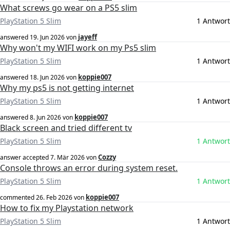
What screws go wear on a PS5 slim
PlayStation 5 Slim
1 Antwort
jayeff
answered
19. Jun 2026
von
Why won't my WIFI work on my Ps5 slim
PlayStation 5 Slim
1 Antwort
koppie007
answered
18. Jun 2026
von
Why my ps5 is not getting internet
PlayStation 5 Slim
1 Antwort
koppie007
answered
8. Jun 2026
von
Black screen and tried different tv
PlayStation 5 Slim
1 Antwort
Cozzy
answer accepted
7. Mär 2026
von
Console throws an error during system reset.
PlayStation 5 Slim
1 Antwort
koppie007
commented
26. Feb 2026
von
How to fix my Playstation network
PlayStation 5 Slim
1 Antwort