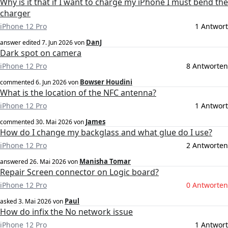
Why is it that if I want to charge my iPhone I must bend the
charger
iPhone 12 Pro
1 Antwort
DanJ
answer edited
7. Jun 2026
von
Dark spot on camera
iPhone 12 Pro
8 Antworten
Bowser Houdini
commented
6. Jun 2026
von
What is the location of the NFC antenna?
iPhone 12 Pro
1 Antwort
James
commented
30. Mai 2026
von
How do I change my backglass and what glue do I use?
iPhone 12 Pro
2 Antworten
Manisha Tomar
answered
26. Mai 2026
von
Repair Screen connector on Logic board?
iPhone 12 Pro
0 Antworten
Paul
asked
3. Mai 2026
von
How do infix the No network issue
iPhone 12 Pro
1 Antwort