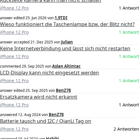
Rückseite Kamera kann man nicht schalten
iPhone 12 Pro
1 Antwort
1.9TDI
answer edited
25. Jun 2026
von
Wieso funktioniert die Taschenlampe bzw. der Blitz nicht?
iPhone 12 Pro
1 Antwort
Julian
answer accepted
21. Dez 2025
von
Keine Internetverbindung und lässt sich nicht restarten
iPhone 12 Pro
1 Antwort
Aslan Altintac
commented
29. Sep 2025
von
LCD-Display kann nicht eingesetzt werden
iPhone 12 Pro
1 Antwort
BenZ78
answer edited
25. Sep 2025
von
Ersatzkamera wird nicht erkannt
iPhone 12 Pro
1 Antwort
BenZ78
answered
12. Aug 2024
von
Batterie tausch und I2C / QianLi Tag on
iPhone 12 Pro
2 Antworten
Habibi
answered
19. Jul 2024
von