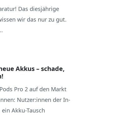
aratur! Das diesjährige
 wissen wir das nur zu gut.
…
neue Akkus – schade,
n!
Pods Pro 2 auf den Markt
nen: Nutzer:innen der In-
s ein Akku-Tausch