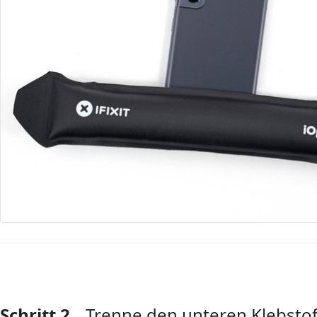
Schritt 2
Trenne den unteren Klebstof