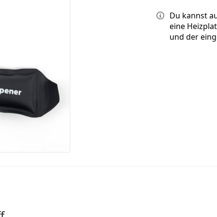
Du kannst au
eine Heizpla
und der ein
f