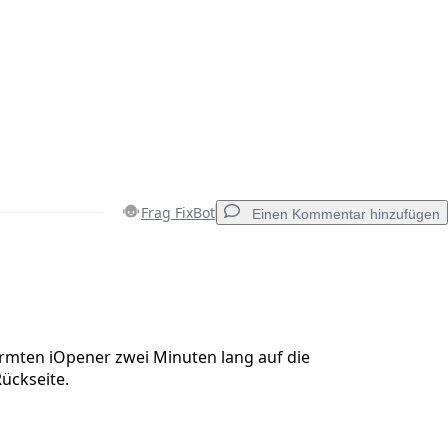
Frag FixBot
Einen Kommentar hinzufügen
Einen Kommentar hinzufügen
rmten iOpener zwei Minuten lang auf die
Rückseite.
Abbrechen
Kommentieren