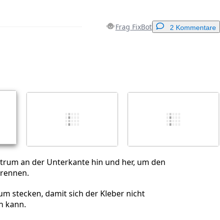
Frag FixBot
2 Kommentare
Einen Kommentar hinzufügen
Abbrechen
Kommentieren
ktrum an der Unterkante hin und her, um den
trennen.
um stecken, damit sich der Kleber nicht
n kann.