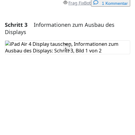
Frag FixBot
1 Kommentar
Schritt 3
Informationen zum Ausbau des
Einen Kommentar hinzufügen
Displays
Kommentar hinzufügen
Abbrechen
Kommentieren