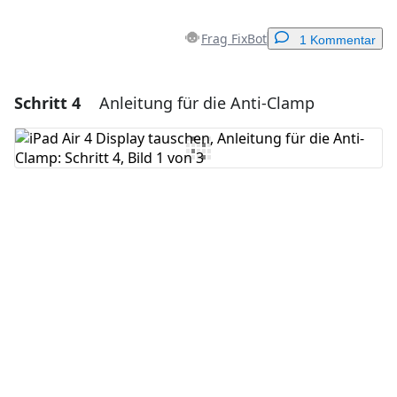
Frag FixBot
1 Kommentar
Schritt 4
Anleitung für die Anti-Clamp
Einen Kommentar hinzufügen
Kommentar hinzufügen
Abbrechen
Kommentieren