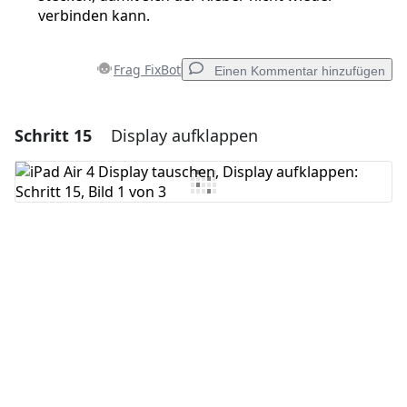
verbinden kann.
Frag FixBot
Einen Kommentar hinzufügen
Schritt 15
Display aufklappen
Einen Kommentar hinzufügen
Kommentar hinzufügen
Abbrechen
Kommentieren