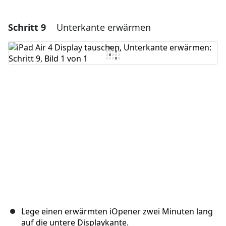
Schritt 9
Unterkante erwärmen
Einen Kommentar hinzufügen
Kommentar hinzufügen
Abbrechen
Kommentieren
Lege einen erwärmten iOpener zwei Minuten lang
auf die untere Displaykante.