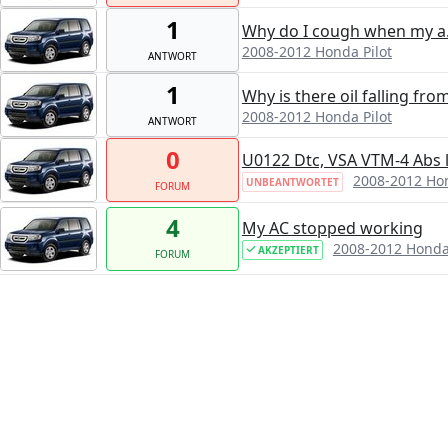
1
Why do I cough when my a.
2008-2012 Honda Pilot
ANTWORT
1
Why is there oil falling fr
2008-2012 Honda Pilot
ANTWORT
0
U0122 Dtc, VSA VTM-4 Abs l
2008-2012 Hon
UNBEANTWORTET
FORUM
4
My AC stopped working
2008-2012 Honda 
AKZEPTIERT
FORUM