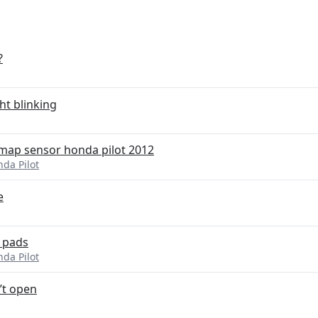
?
ht blinking
هور علامة check بعد تنظيف map sensor honda pilot 2012
da Pilot
e
e pads
da Pilot
’t open