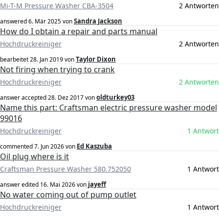
Mi-T-M Pressure Washer CBA-3504
2 Antworten
Sandra Jackson
answered
6. Mär 2025
von
How do I obtain a repair and parts manual
Hochdruckreiniger
2 Antworten
Taylor Dixon
bearbeitet
28. Jan 2019
von
Not firing when trying to crank
Hochdruckreiniger
2 Antworten
oldturkey03
answer accepted
28. Dez 2017
von
Name this part: Craftsman electric pressure washer model
99016
Hochdruckreiniger
1 Antwort
Ed Kaszuba
commented
7. Jun 2026
von
Oil plug where is it
Craftsman Pressure Washer 580.752050
1 Antwort
jayeff
answer edited
16. Mai 2026
von
No water coming out of pump outlet
Hochdruckreiniger
1 Antwort