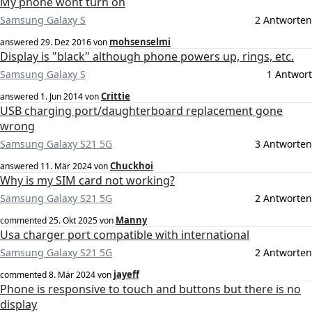
My phone wont turn on
Samsung Galaxy S
2 Antworten
mohsenselmi
answered
29. Dez 2016
von
Display is "black" although phone powers up, rings, etc.
Samsung Galaxy S
1 Antwort
Crittie
answered
1. Jun 2014
von
USB charging port/daughterboard replacement gone
wrong
Samsung Galaxy S21 5G
3 Antworten
Chuckhoi
answered
11. Mär 2024
von
Why is my SIM card not working?
Samsung Galaxy S21 5G
2 Antworten
Manny
commented
25. Okt 2025
von
Usa charger port compatible with international
Samsung Galaxy S21 5G
2 Antworten
jayeff
commented
8. Mär 2024
von
Phone is responsive to touch and buttons but there is no
display