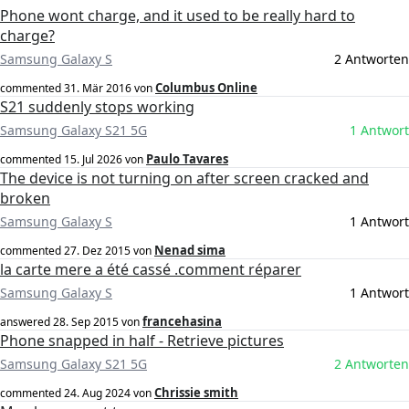
Phone wont charge, and it used to be really hard to
charge?
Samsung Galaxy S
2 Antworten
Columbus Online
commented
31. Mär 2016
von
S21 suddenly stops working
Samsung Galaxy S21 5G
1 Antwort
Paulo Tavares
commented
15. Jul 2026
von
The device is not turning on after screen cracked and
broken
Samsung Galaxy S
1 Antwort
Nenad sima
commented
27. Dez 2015
von
la carte mere a été cassé .comment réparer
Samsung Galaxy S
1 Antwort
francehasina
answered
28. Sep 2015
von
Phone snapped in half - Retrieve pictures
Samsung Galaxy S21 5G
2 Antworten
Chrissie smith
commented
24. Aug 2024
von