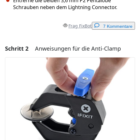
Entferne die beiden 3,6 mm P2 Pentalobe
Schrauben neben dem Lightning Connector.
Frag FixBot
7 Kommentare
Schritt 2
Anweisungen für die Anti-Clamp
Einen Kommentar hinzufügen
Kommentar hinzufügen
Abbrechen
Kommentieren