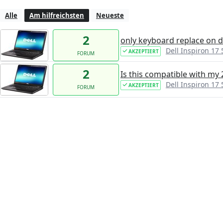
Alle
Am hilfreichsten
Neueste
2
only keyboard replace on d
Dell Inspiron 17
AKZEPTIERT
FORUM
2
Is this compatible with my
Dell Inspiron 17
AKZEPTIERT
FORUM