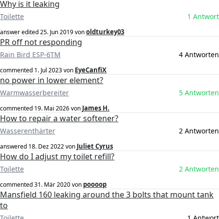
Why is it leaking
Toilette
1 Antwort
oldturkey03
answer edited
25. Jun 2019
von
PR off not responding
Rain Bird ESP-6TM
4 Antworten
EyeCanfiX
commented
1. Jul 2023
von
no power in lower element?
Warmwasserbereiter
5 Antworten
James H.
commented
19. Mai 2026
von
How to repair a water softener?
Wasserenthärter
2 Antworten
Juliet Cyrus
answered
18. Dez 2022
von
How do I adjust my toilet refill?
Toilette
2 Antworten
poooop
commented
31. Mär 2020
von
Mansfield 160 leaking around the 3 bolts that mount tank
to
Toilette
1 Antwort