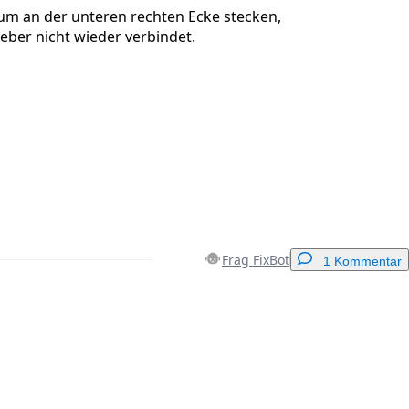
rum an der unteren rechten Ecke stecken,
leber nicht wieder verbindet.
Frag FixBot
1 Kommentar
Einen Kommentar hinzufügen