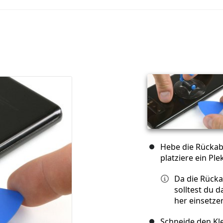
Hebe die Rücka
platziere ein Pl
Da die Rücka
solltest du 
her einsetze
Schneide den Kl