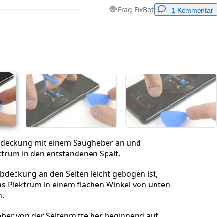
Frag FixBot
1 Kommentar
Einen Kommentar hinzufügen
Abbrechen
Kommentieren
bdeckung mit einem Saugheber an und
ektrum in den entstandenen Spalt.
bdeckung an den Seiten leicht gebogen ist,
das Plektrum in einem flachen Winkel von unten
n.
eber von der Seitenmitte her beginnend auf