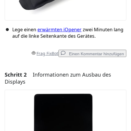
Lege einen
erwärmten iOpener
zwei Minuten lang
auf die linke Seitenkante des Gerätes.
Frag FixBot
Einen Kommentar hinzufügen
Schritt 2
Informationen zum Ausbau des
Einen Kommentar hinzufügen
Displays
Kommentar hinzufügen
Abbrechen
Kommentieren