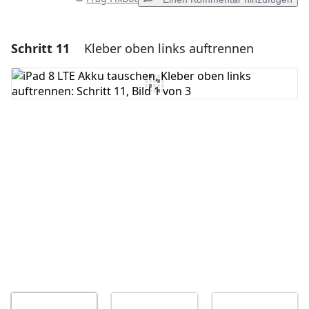
Schritt 11
Kleber oben links auftrennen
Einen Kommentar hinzufügen
Kommentar hinzufügen
Abbrechen
Kommentieren