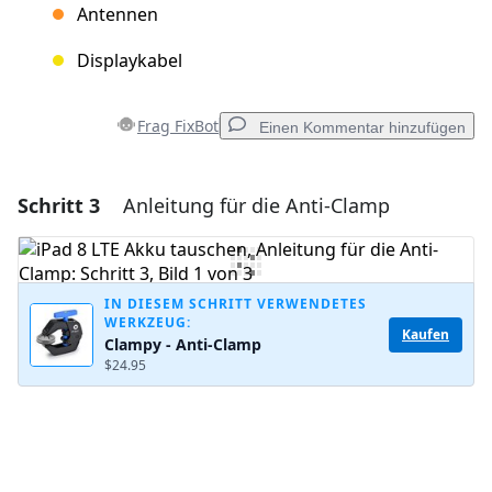
Antennen
Displaykabel
Frag FixBot
Einen Kommentar hinzufügen
Schritt 3
Anleitung für die Anti-Clamp
Einen Kommentar hinzufügen
Kommentar hinzufügen
IN DIESEM SCHRITT VERWENDETES
WERKZEUG:
Kaufen
Clampy - Anti-Clamp
Abbrechen
Kommentieren
$24.95