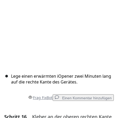
Abbrechen
Kommentieren
Lege einen erwärmten iOpener zwei Minuten lang
auf die rechte Kante des Gerätes.
Frag FixBot
Einen Kommentar hinzufügen
Schritt 16
Kleber an der oberen rechten Kante
Einen Kommentar hinzufügen