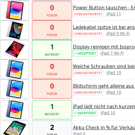
0
Power Button tauschen - Er
iPad 11
UNBEANTWORTET
FORUM
0
Ladekabel spitze ist bei a
iPad 9 Wi-Fi
UNBEANTWORTET
FORUM
1
Display reinigen mit Isopr
iPad 7 Wi-Fi
AKZEPTIERT
ANTWORT
0
Welche Schrauben sind bei
iPad 10
UNBEANTWORTET
FORUM
0
Bildschirm geht alleine a
iPad 10
UNBEANTWORTET
FORUM
1
iPad lädt nicht nach kurzem
iPad 10
AKZEPTIERT
ANTWORT
2
Akku Check in % für Verkau
iPad 6
FORUM