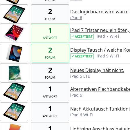
2
Das logicboard wird warm
iPad 6
FORUM
1
iPad 7 Tristar neu einlöten,
iPad 7 Wi-Fi
AKZEPTIERT
ANTWORT
2
Display Tausch / welche 
iPad 9 Wi-Fi
AKZEPTIERT
FORUM
2
Neues Display hält nicht.
iPad 5 LTE
FORUM
1
Alternativen Flachbandkabe
iPad 6
ANTWORT
1
Nach Akkutausch funktioni
iPad 6 Wi-Fi
ANTWORT
1
Lightning Anschluss hat e