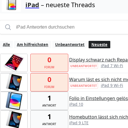
iPad
– neueste Threads
Alle
Am hilfreichsten
Unbeantwortet
Neueste
0
Display schwarz nach Repar
iPad 7 Wi-Fi
UNBEANTWORTET
FORUM
0
Warum läst es sich nicht m
iPad 9 Wi-Fi
UNBEANTWORTET
FORUM
1
Folio in Einstellungen gel
iPad 10
ANTWORT
1
Homebutton lässt sich nic
iPad 9 LTE
ANTWORT