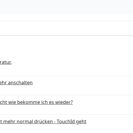
atur.
ehr anschalten
öscht wie bekomme ich es wieder?
ht mehr normal drücken - TouchId geht