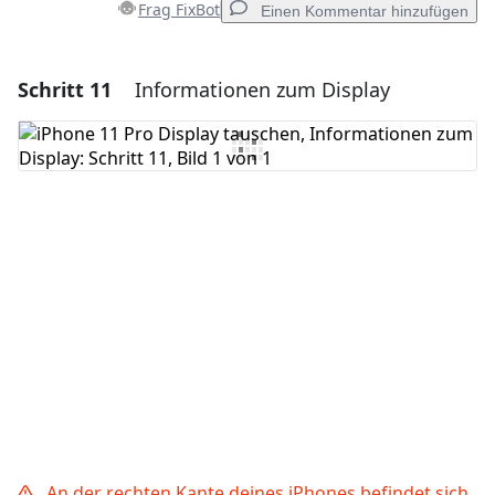
Frag FixBot
Einen Kommentar hinzufügen
Schritt 11
Informationen zum Display
Einen Kommentar hinzufügen
Kommentar hinzufügen
Abbrechen
Kommentieren
An der rechten Kante deines iPhones befindet sich