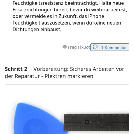
Feuchtigkeitsresistenz beeinträchtigt. Halte neue
Ersatzdichtungen bereit, bevor du weiterarbeitest,
oder vermeide es in Zukunft, das iPhone
Feuchtigkeit auszusetzen, wenn du keine neuen
Dichtungen einbaust.
Frag FixBot
1 Kommentar
Schritt 2
Vorbereitung: Sicheres Arbeiten vor
Einen Kommentar hinzufügen
der Reparatur - Plektren markieren
Kommentar hinzufügen
Abbrechen
Kommentieren