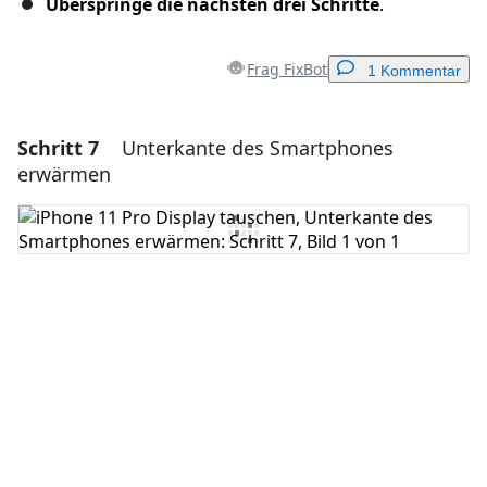
Überspringe die nächsten drei Schritte
.
Frag FixBot
1 Kommentar
Schritt 7
Unterkante des Smartphones
Einen Kommentar hinzufügen
erwärmen
Kommentar hinzufügen
Abbrechen
Kommentieren