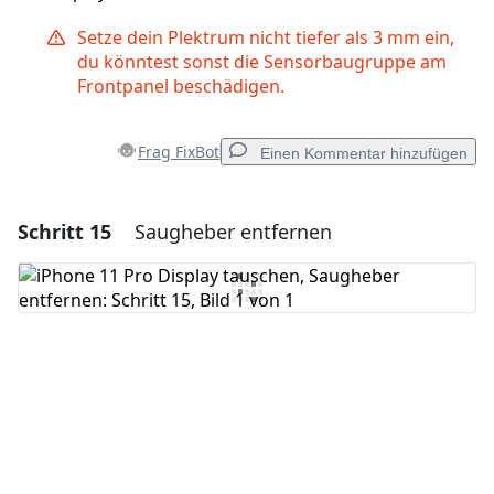
Setze dein Plektrum nicht tiefer als 3 mm ein,
du könntest sonst die Sensorbaugruppe am
Frontpanel beschädigen.
Frag FixBot
Einen Kommentar hinzufügen
Schritt 15
Saugheber entfernen
Einen Kommentar hinzufügen
Kommentar hinzufügen
Abbrechen
Kommentieren