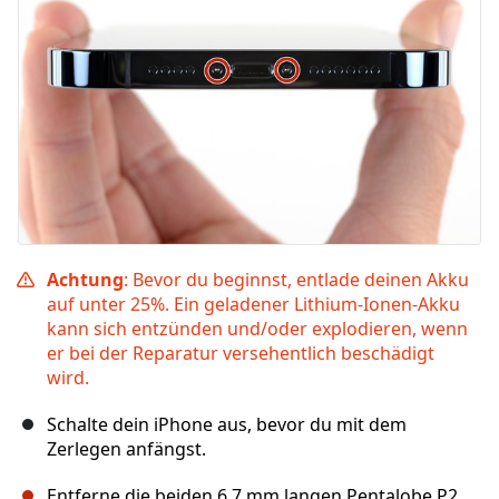
Achtung
: Bevor du beginnst, entlade deinen Akku
auf unter 25%. Ein geladener Lithium-Ionen-Akku
kann sich entzünden und/oder explodieren, wenn
er bei der Reparatur versehentlich beschädigt
wird.
Schalte dein iPhone aus, bevor du mit dem
Zerlegen anfängst.
Entferne die beiden 6,7 mm langen Pentalobe P2