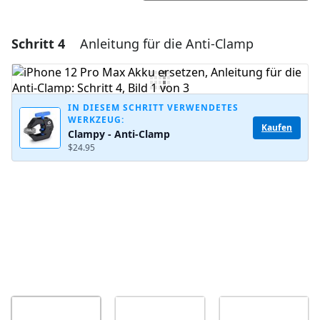
Schritt 4
Anleitung für die Anti-Clamp
Einen Kommentar hinzufügen
Kommentar hinzufügen
IN DIESEM SCHRITT VERWENDETES
WERKZEUG:
Kaufen
Clampy - Anti-Clamp
Abbrechen
Kommentieren
$24.95