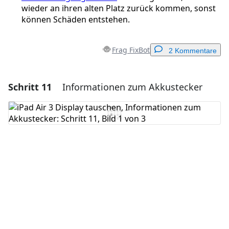
wieder an ihren alten Platz zurück kommen, sonst
können Schäden entstehen.
Frag FixBot
2 Kommentare
Schritt 11
Informationen zum Akkustecker
Einen Kommentar hinzufügen
Kommentar hinzufügen
Abbrechen
Kommentieren