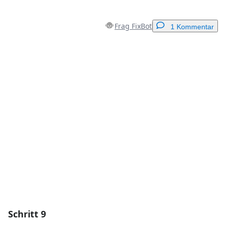
Frag FixBot
1 Kommentar
Einen Kommentar hinzufügen
Kommentar hinzufügen
Abbrechen
Kommentieren
Schritt 9