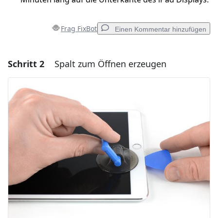
Frag FixBot
Einen Kommentar hinzufügen
Schritt 2
Spalt zum Öffnen erzeugen
Einen Kommentar hinzufügen
Kommentar hinzufügen
Abbrechen
Kommentieren