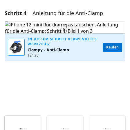
Schritt 4
Anleitung für die Anti-Clamp
Einen Kommentar hinzufügen
Kommentar hinzufügen
IN DIESEM SCHRITT VERWENDETES
WERKZEUG:
Kaufen
Clampy - Anti-Clamp
Abbrechen
Kommentieren
$24.95