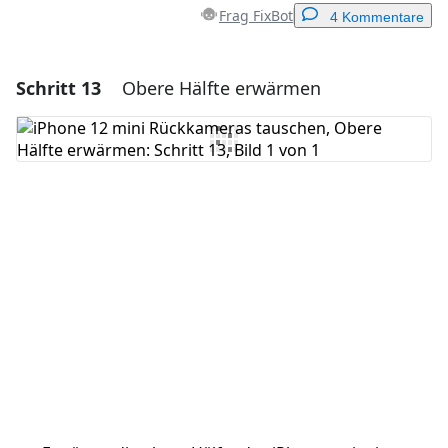
Frag FixBot
4 Kommentare
Schritt 13
Obere Hälfte erwärmen
Einen Kommentar hinzufügen
Kommentar hinzufügen
Abbrechen
Kommentieren