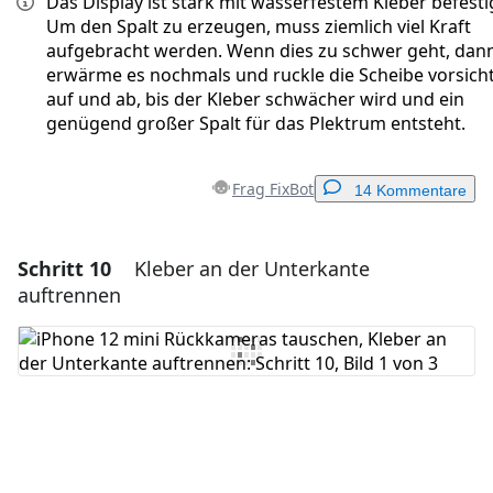
Das Display ist stark mit wasserfestem Kleber befesti
Um den Spalt zu erzeugen, muss ziemlich viel Kraft
aufgebracht werden. Wenn dies zu schwer geht, dan
erwärme es nochmals und ruckle die Scheibe vorsich
auf und ab, bis der Kleber schwächer wird und ein
genügend großer Spalt für das Plektrum entsteht.
Frag FixBot
14 Kommentare
Schritt 10
Kleber an der Unterkante
Einen Kommentar hinzufügen
auftrennen
Kommentar hinzufügen
Abbrechen
Kommentieren