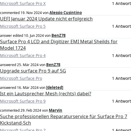
Microsoft Surface Pro X
1 Antwort
Alessio Cusintino
commented
19. Nov 2024
von
UEFI Januar 2024 Update nicht erfolgreich
Microsoft Surface Pro 5
1 Antwort
BenZ78
answer edited
10. Jun 2024
von
Surface Pro 4 LCD and Digitizer EMI Metal Sheilds for
Model 1724
Microsoft Surface Pro 4
1 Antwort
BenZ78
answered
25. Mär 2024
von
Upgrade surface Pro 9 auf 5G
Microsoft Surface Pro
1 Antwort
[deleted]
answered
16. Mär 2024
von
Ist ein Lautsprecher Mesh (rechts) dabei?
Microsoft Surface Pro 9
1 Antwort
Marvin
commented
29. Feb 2024
von
Suche professionellen Reparaturservice für Surface Pro 7
Kickstand-Sch
Microsoft Surface Pro 7
1 Antwort