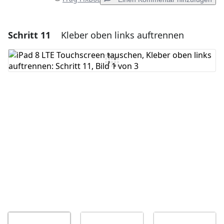
Schritt 11
Kleber oben links auftrennen
Einen Kommentar hinzufügen
Kommentar hinzufügen
Abbrechen
Kommentieren