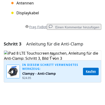
Antennen
Displaykabel
Frag FixBot
Einen Kommentar hinzufügen
Schritt 3
Anleitung für die Anti-Clamp
Einen Kommentar hinzufügen
Kommentar hinzufügen
IN DIESEM SCHRITT VERWENDETES
WERKZEUG:
Kaufen
Clampy - Anti-Clamp
Abbrechen
Kommentieren
$24.95