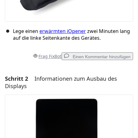
Lege einen
erwärmten iOpener
zwei Minuten lang
auf die linke Seitenkante des Gerätes.
Frag FixBot
Einen Kommentar hinzufügen
Schritt 2
Informationen zum Ausbau des
Einen Kommentar hinzufügen
Displays
Kommentar hinzufügen
Abbrechen
Kommentieren