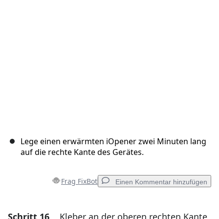
Abbrechen
Kommentieren
Lege einen erwärmten iOpener zwei Minuten lang
auf die rechte Kante des Gerätes.
Frag FixBot
Einen Kommentar hinzufügen
Schritt 16
Kleber an der oberen rechten Kante
Einen Kommentar hinzufügen