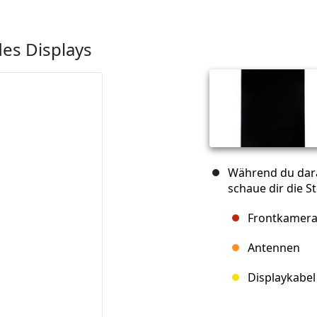
es Displays
Während du dara
schaue dir die St
Frontkamer
Antennen
Displaykabel