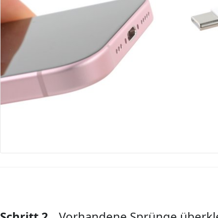
Schritt 2
Vorhandene Sprünge überk