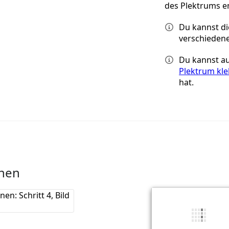
des Plektrums en
Du kannst di
verschieden
Du kannst a
Plektrum kl
hat.
rnen