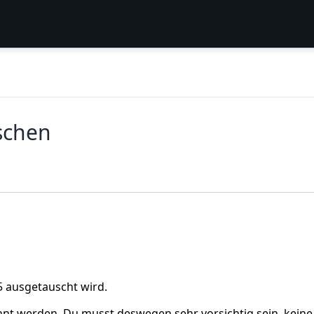
schen
15 ausgetauscht wird.
nnt werden. Du musst deswegen sehr vorsichtig sein, keine