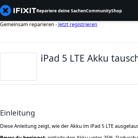
Repariere deine Sachen
Community
Shop
Gemeinsam reparieren -
Jetzt registrieren
iPad 5 LTE Akku tausc
Einleitung
Diese Anleitung zeigt, wie der Akku im iPad 5 LTE ausgeta
Bevor du beginnst
: entlade den Akku unter 25%. Dadurch 