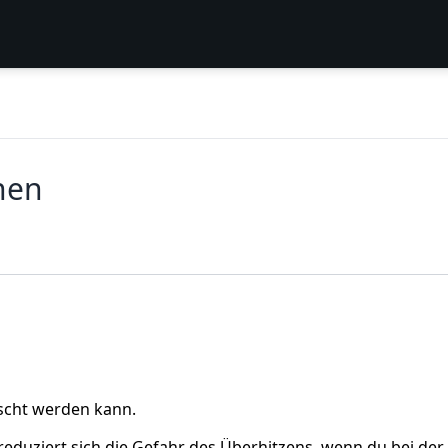
hen
uscht werden kann.
reduziert sich die Gefahr des Überhitzens, wenn du bei der