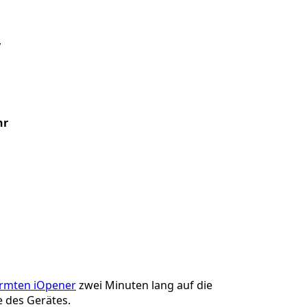
,
hr
rmten iOpener
zwei Minuten lang auf die
e des Gerätes.