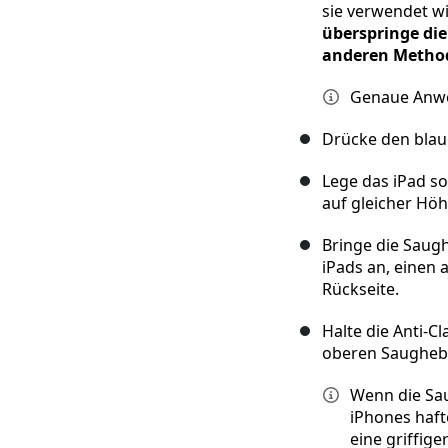
sie verwendet w
überspringe die
anderen Metho
Genaue Anwei
Drücke den blaue
Lege das iPad s
auf gleicher Hö
Bringe die Saugh
iPads an, einen 
Rückseite.
Halte die Anti-C
oberen Saugheber
Wenn die Sau
iPhones haf
eine griffige