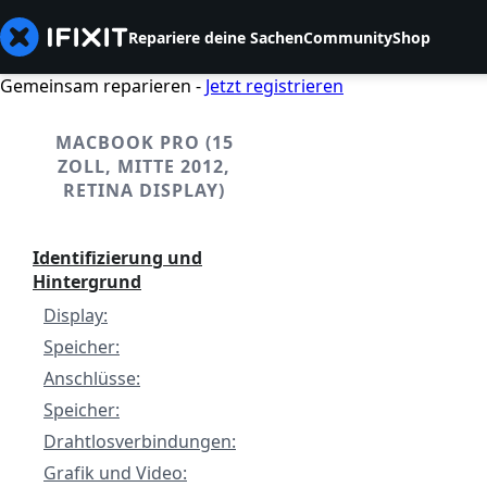
Repariere deine Sachen
Community
Shop
Gemeinsam reparieren -
Jetzt registrieren
MACBOOK PRO (15
ZOLL, MITTE 2012,
RETINA DISPLAY)
Identifizierung und
Hintergrund
Display:
Speicher:
Anschlüsse:
Speicher:
Drahtlosverbindungen:
Grafik und Video: